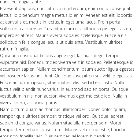
nunc, eu feugiat ante.
Praesent dapibus, nunc at dictum interdum, enim odio consequat
lectus, id bibendum magna metus id enim. Aenean est elit, lobortis
at convallis et, mattis in lectus. In eget urna lacus. Proin porta
sollicitudin accumsan. Curabitur diam nisi, ultricies quis egestas eu,
imperdiet at felis. Mauris viverra sodales scelerisque. Fusce a nisi
sollicitudin felis congue iaculis ut quis ante. Vestibulum ultrices
rutrum fringilla.
Quisque consequat finibus augue eget lacinia. Integer tempor
vulputate nisl. Donec ultricies viverra velit in sodales. Pellentesque id
accumsan sapien. Nullam condimentum ipsum auctor ligula egestas,
vel posuere lacus tincidunt. Quisque suscipit cursus velit id egestas.
Fusce ac rutrum ipsum, vitae mattis felis. Sed id est justo. Nulla
luctus velit blandit nunc varius, in euismod sapien porta. Quisque
vestibulum in nisi non auctor. Vivamus eget molestie leo. Nulla in
viverra libero, at lacinia purus.
Nam dictum quam ac rhoncus ullamcorper. Donec dolor quam,
tempor quis ultrices semper, tristique vel orci. Quisque laoreet
sapien id congue varius. Nullam vitae ullamcorper sem. Morbi
tempor fermentum consectetur. Mauris vel ex molestie, tincidunt
eros non, fringilla velit. Duis semper vel lorem bibendum