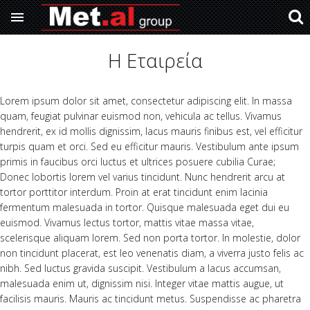

Met.Al Group
Skip to main content
Η Εταιρεία
Κατασκευές Αλουμινίου, Σίδερου
Lorem ipsum dolor sit amet, consectetur adipiscing elit. In massa
quam, feugiat pulvinar euismod non, vehicula ac tellus. Vivamus
hendrerit, ex id mollis dignissim, lacus mauris finibus est, vel efficitur
turpis quam et orci. Sed eu efficitur mauris. Vestibulum ante ipsum
primis in faucibus orci luctus et ultrices posuere cubilia Curae;
Donec lobortis lorem vel varius tincidunt. Nunc hendrerit arcu at
tortor porttitor interdum. Proin at erat tincidunt enim lacinia
fermentum malesuada in tortor. Quisque malesuada eget dui eu
euismod. Vivamus lectus tortor, mattis vitae massa vitae,
scelerisque aliquam lorem. Sed non porta tortor. In molestie, dolor
non tincidunt placerat, est leo venenatis diam, a viverra justo felis ac
nibh. Sed luctus gravida suscipit. Vestibulum a lacus accumsan,
malesuada enim ut, dignissim nisi. Integer vitae mattis augue, ut
facilisis mauris. Mauris ac tincidunt metus. Suspendisse ac pharetra