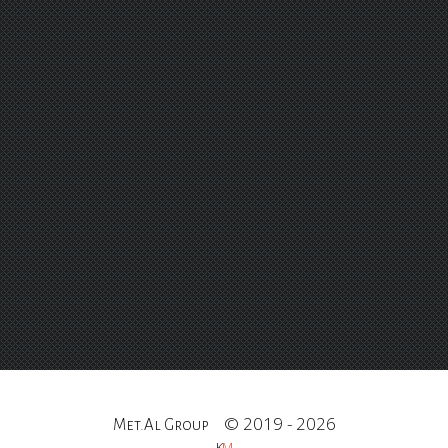
© 2019 - 2026
Met.Al Group
K
M