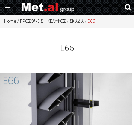

Met.Al Group
Skip to main content
You are here
Home
/
ΠΡΟΣΟΨΕΙΣ – ΚΕΛΥΦΟΣ
/
ΣΚΙΑΔΙΑ
/
E66
Κατασκευές Αλουμινίου, Σίδερου
E66